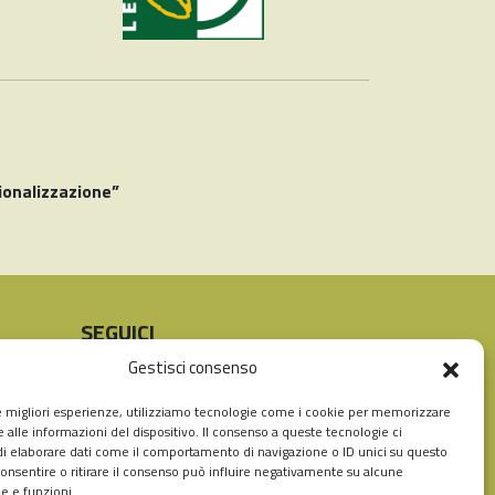
ionalizzazione”
SEGUICI
Instagram
Facebook
Gestisci consenso
le migliori esperienze, utilizziamo tecnologie come i cookie per memorizzare
 alle informazioni del dispositivo. Il consenso a queste tecnologie ci
i elaborare dati come il comportamento di navigazione o ID unici su questo
consentire o ritirare il consenso può influire negativamente su alcune
he e funzioni.