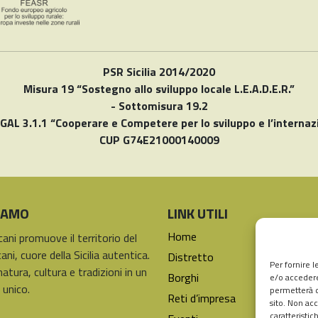
PSR Sicilia 2014/2020
Misura 19 “Sostegno allo sviluppo locale L.E.A.D.E.R.”
- Sottomisura 19.2
 GAL 3.1.1 “Cooperare e Competere per lo sviluppo e l’internaz
CUP G74E21000140009
SIAMO
LINK UTILI
Home
icani promuove il territorio del
ani, cuore della Sicilia autentica.
Distretto
Per fornire 
natura, cultura e tradizioni in un
Borghi
e/o accedere
 unico.
permetterà d
Reti d’impresa
sito. Non ac
caratteristic