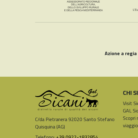
Azione a regia
CHI 
Visit S
GAL Sic
Scopri 
C/da Pietranera 92020 Santo Stefano
viaggio
Quisquina (AG)
Telefono:
+39 0922-1832854