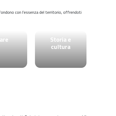
i fondono con l’essenza del territorio, offrendoti
are
Storia e
cultura