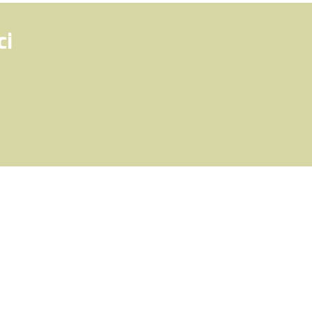
ci
 aiuta a
e le
esori