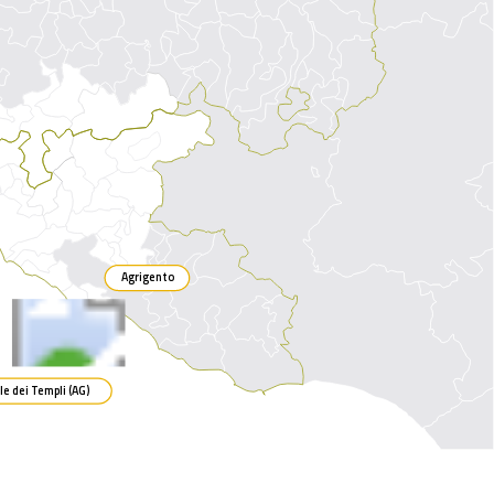
Agrigento
Valle dei Templi (AG)