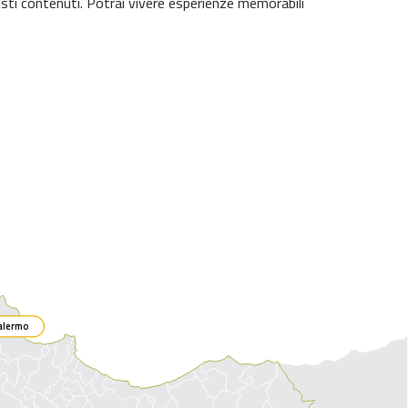
osti contenuti. Potrai vivere esperienze memorabili
alermo