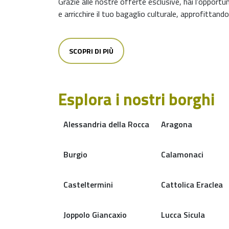
Grazie alle nostre offerte esclusive, hai l’opport
e arricchire il tuo bagaglio culturale, approfittando
SCOPRI DI PIÙ
Esplora i nostri borghi
Alessandria della Rocca
Aragona
Burgio
Calamonaci
Casteltermini
Cattolica Eraclea
Joppolo Giancaxio
Lucca Sicula