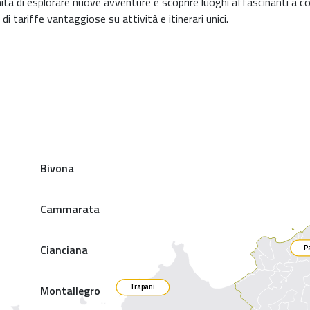
unità di esplorare nuove avventure e scoprire luoghi affascinanti a c
 di tariffe vantaggiose su attività e itinerari unici.
Bivona
Cammarata
Cianciana
P
Trapani
Montallegro