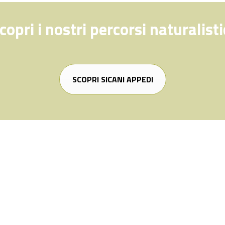
copri i nostri percorsi naturalisti
SCOPRI SICANI APPEDI
Scarica l’app Sicani Appedi
nto a vivere un’avventura indimenticabile in Sicilia? La nostra app ti
nificare itinerari personalizzati, facendoti scoprire i luoghi nascosti 
e di quest’isola. Dalla magnificenza dei suoi paesaggi naturali ai t