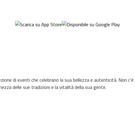
ci delle città, potrai esplorare tutto ciò che la Sicilia ha da offrire i
semplice e intuitivo.
lezione di eventi che celebrano la sua bellezza e autenticità. Non c’è
hezza delle sue tradizioni e la vitalità della sua gente.