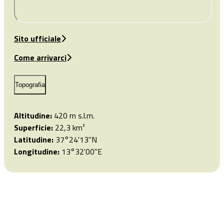
Sito ufficiale
Come arrivarci
Topografia
Altitudine:
420 m s.l.m.
Superficie:
22,3 km²
Latitudine:
37°24'13"N
Longitudine:
13°32'00"E