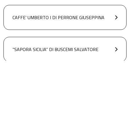
CAFFE’ UMBERTO I DI PERRONE GIUSEPPINA
“SAPORA SICILIA” DI BUSCEMI SALVATORE
ASSOCIAZIONE CAVALLI MORTILLARO
Associazioni aderenti al DRQ Sicani