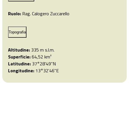
Ruolo:
Rag. Calogero Zuccarello
Topografia
Altitudine:
335 m s.l.m.
Superficie:
64,52 km²
Latitudine:
37°28'49"N
Longitudine:
13°32'46"E