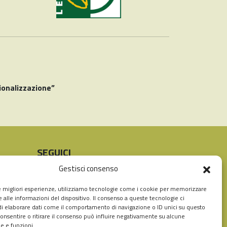
ionalizzazione”
SEGUICI
Instagram
Facebook
Gestisci consenso
le migliori esperienze, utilizziamo tecnologie come i cookie per memorizzare
 alle informazioni del dispositivo. Il consenso a queste tecnologie ci
i elaborare dati come il comportamento di navigazione o ID unici su questo
consentire o ritirare il consenso può influire negativamente su alcune
he e funzioni.