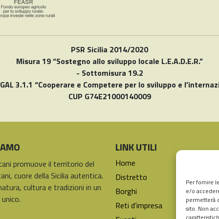
PSR Sicilia 2014/2020
Misura 19 “Sostegno allo sviluppo locale L.E.A.D.E.R.”
- Sottomisura 19.2
 GAL 3.1.1 “Cooperare e Competere per lo sviluppo e l’internaz
CUP G74E21000140009
SIAMO
LINK UTILI
Home
icani promuove il territorio del
ani, cuore della Sicilia autentica.
Distretto
Per fornire 
natura, cultura e tradizioni in un
Borghi
e/o accedere
 unico.
permetterà d
Reti d’impresa
sito. Non ac
caratteristic