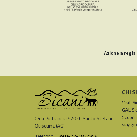
Azione a regia
CHI 
Visit S
GAL Sic
Scopri 
C/da Pietranera 92020 Santo Stefano
viaggio
Quisquina (AG)
Telefono:
+39 0922-1832854