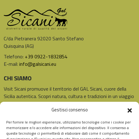
C/da Pietranera 92020 Santo Stefano
Quisquina (AG)
Telefono:
+39 0922-1832854
E-mail:
info@galsicani.eu
CHI SIAMO
Visit Sicani promuove il territorio del GAL Sicani, cuore della
Sicilia autentica. Scopri natura, cultura e tradizioni in un viaggio
unico.
Gestisci consenso
LINK UTILI
SEGUICI
Per fornire le migliori esperienze, utilizziamo tecnologie come i cookie per
Instagram
Facebook
Home
memorizzare e/o accedere alle informazioni del dispositivo. Il consenso a
queste tecnologie ci permetterà di elaborare dati come il comportamento
Distretto
di navigazione o ID unici su questo sito. Non acconsentire o ritirare il