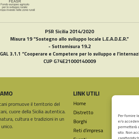
PSR Sicilia 2014/2020
Misura 19 “Sostegno allo sviluppo locale L.E.A.D.E.R.”
- Sottomisura 19.2
 GAL 3.1.1 “Cooperare e Competere per lo sviluppo e l’internaz
CUP G74E21000140009
SIAMO
LINK UTILI
Home
icani promuove il territorio del
ani, cuore della Sicilia autentica.
Distretto
Per fornire 
natura, cultura e tradizioni in un
Borghi
e/o accedere
 unico.
permetterà d
Reti d’impresa
sito. Non ac
caratteristic