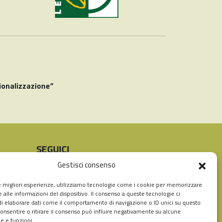
ionalizzazione”
SEGUICI
Instagram
Facebook
Gestisci consenso
le migliori esperienze, utilizziamo tecnologie come i cookie per memorizzare
 alle informazioni del dispositivo. Il consenso a queste tecnologie ci
i elaborare dati come il comportamento di navigazione o ID unici su questo
consentire o ritirare il consenso può influire negativamente su alcune
he e funzioni.