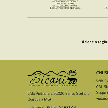
Azione a regia
CHI 
Visit S
GAL Sic
Scopri 
C/da Pietranera 92020 Santo Stefano
viaggio
Quisquina (AG)
Telefono:
+39 0922-1832854