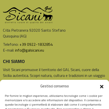
C/da Pietranera 92020 Santo Stefano
Quisquina (AG)
Telefono:
+39 0922-1832854
E-mail:
info@galsicani.eu
CHI SIAMO
Visit Sicani promuove il territorio del GAL Sicani, cuore della
Sicilia autentica. Scopri natura, cultura e tradizioni in un viaggio
unico.
Gestisci consenso
LINK UTILI
SEGUICI
Per fornire le migliori esperienze, utilizziamo tecnologie come i cookie per
Instagram
Facebook
Home
memorizzare e/o accedere alle informazioni del dispositivo. Il consenso a
queste tecnologie ci permetterà di elaborare dati come il comportamento
Distretto
di navigazione o ID unici su questo sito. Non acconsentire o ritirare il