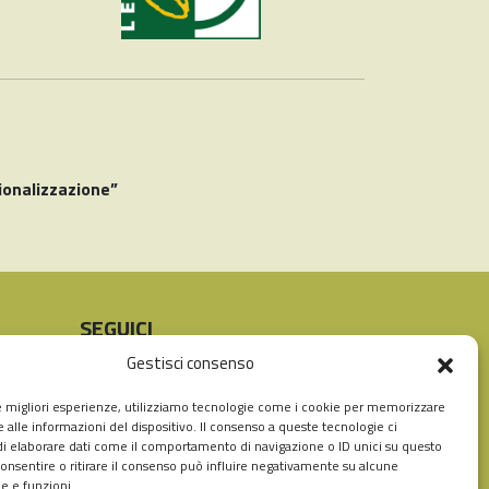
ionalizzazione”
SEGUICI
Instagram
Facebook
Gestisci consenso
le migliori esperienze, utilizziamo tecnologie come i cookie per memorizzare
 alle informazioni del dispositivo. Il consenso a queste tecnologie ci
i elaborare dati come il comportamento di navigazione o ID unici su questo
consentire o ritirare il consenso può influire negativamente su alcune
he e funzioni.