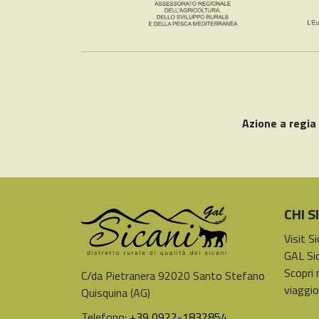
Azione a regia
CHI 
Visit S
GAL Sic
Scopri 
C/da Pietranera 92020 Santo Stefano
viaggio
Quisquina (AG)
Telefono:
+39 0922-1832854