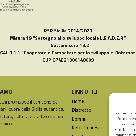
PSR Sicilia 2014/2020
Misura 19 “Sostegno allo sviluppo locale L.E.A.D.E.R.”
- Sottomisura 19.2
 GAL 3.1.1 “Cooperare e Competere per lo sviluppo e l’internaz
CUP G74E21000140009
SIAMO
LINK UTILI
Home
icani promuove il territorio del
ani, cuore della Sicilia autentica.
Distretto
Per fornire 
natura, cultura e tradizioni in un
Borghi
e/o accedere
 unico.
permetterà d
Reti d’impresa
sito. Non ac
caratteristic