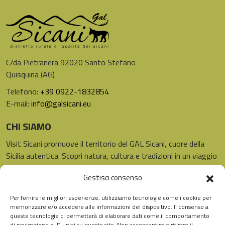
C/da Pietranera 92020 Santo Stefano
Quisquina (AG)
Telefono:
+39 0922-1832854
E-mail:
info@galsicani.eu
CHI SIAMO
Visit Sicani promuove il territorio del GAL Sicani, cuore della
Sicilia autentica. Scopri natura, cultura e tradizioni in un viaggio
unico.
Gestisci consenso
LINK UTILI
SEGUICI
Per fornire le migliori esperienze, utilizziamo tecnologie come i cookie per
Instagram
Facebook
Home
memorizzare e/o accedere alle informazioni del dispositivo. Il consenso a
queste tecnologie ci permetterà di elaborare dati come il comportamento
Distretto
di navigazione o ID unici su questo sito. Non acconsentire o ritirare il