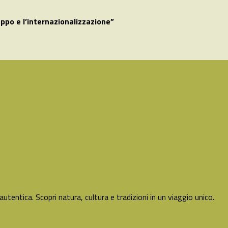
ppo e l’internazionalizzazione”
 autentica. Scopri natura, cultura e tradizioni in un viaggio unico.