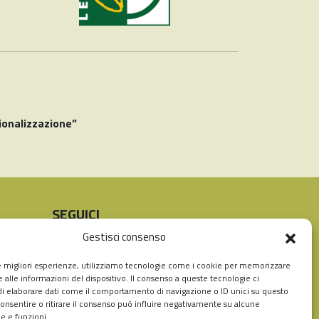
ionalizzazione”
SEGUICI
Instagram
Facebook
Gestisci consenso
le migliori esperienze, utilizziamo tecnologie come i cookie per memorizzare
 alle informazioni del dispositivo. Il consenso a queste tecnologie ci
i elaborare dati come il comportamento di navigazione o ID unici su questo
consentire o ritirare il consenso può influire negativamente su alcune
he e funzioni.