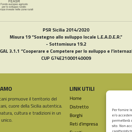
PSR Sicilia 2014/2020
Misura 19 “Sostegno allo sviluppo locale L.E.A.D.E.R.”
- Sottomisura 19.2
 GAL 3.1.1 “Cooperare e Competere per lo sviluppo e l’internaz
CUP G74E21000140009
SIAMO
LINK UTILI
Home
icani promuove il territorio del
ani, cuore della Sicilia autentica.
Distretto
Per fornire 
natura, cultura e tradizioni in un
Borghi
e/o accedere
 unico.
permetterà d
Reti d’impresa
sito. Non ac
caratteristic