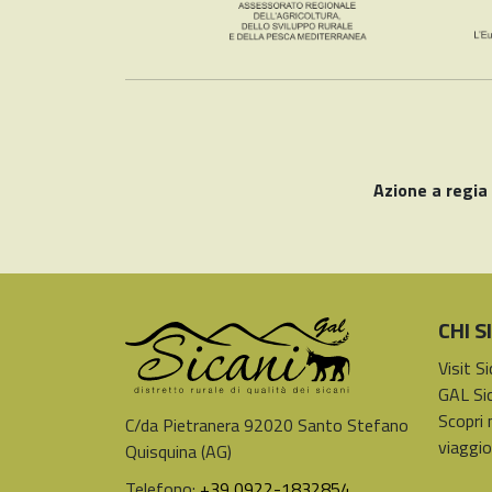
Azione a regia
CHI 
Visit S
GAL Sic
Scopri 
C/da Pietranera 92020 Santo Stefano
viaggio
Quisquina (AG)
Telefono:
+39 0922-1832854